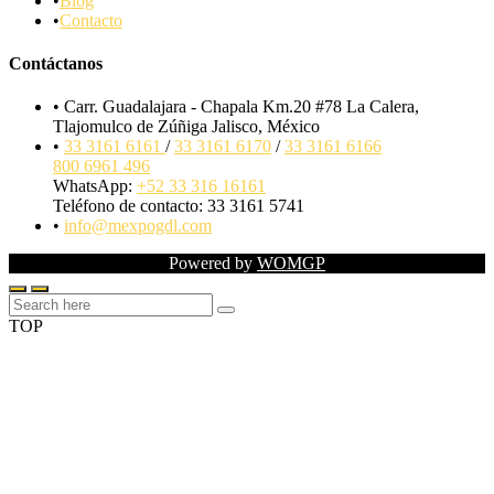
Blog
Contacto
Contáctanos
Carr. Guadalajara - Chapala Km.20 #78 La Calera,
Tlajomulco de Zúñiga Jalisco, México
33 3161 6161
/
33 3161 6170
/
33 3161 6166
800 6961 496
WhatsApp:
+52 33 316 16161
Teléfono de contacto: 33 3161 5741
info@mexpogdl.com
Powered by
WOMGP
TOP