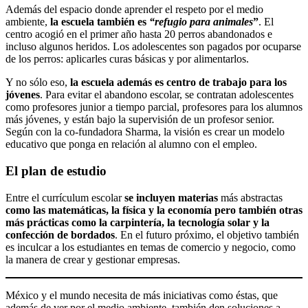
Además del espacio donde aprender el respeto por el medio
ambiente,
la escuela también es
“refugio para animales
”
. El
centro acogió en el primer año hasta 20 perros abandonados e
incluso algunos heridos. Los adolescentes son pagados por ocuparse
de los perros: aplicarles curas básicas y por alimentarlos.
Y no sólo eso,
la escuela además es centro de trabajo para los
jóvenes
. Para evitar el abandono escolar, se contratan adolescentes
como profesores junior a tiempo parcial, profesores para los alumnos
más jóvenes, y están bajo la supervisión de un profesor senior.
Según con la co-fundadora Sharma, la visión es crear un modelo
educativo que ponga en relación al alumno con el empleo.
El plan de estudio
Entre el currículum escolar
se incluyen materias
más abstractas
como las matemáticas, la física y la economía
pero también otras
más prácticas como la carpintería, la tecnología solar y la
confección de bordados
. En el futuro próximo, el objetivo también
es inculcar a los estudiantes en temas de comercio y negocio, como
la manera de crear y gestionar empresas.
México y el mundo necesita de más iniciativas como éstas, que
además de ver por el medio ambiente, también den soluciones a