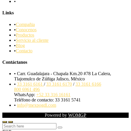
Links
Compañia
Conocenos
Productos
Servicio al cliente
Blog
Contacto
Contáctanos
Carr. Guadalajara - Chapala Km.20 #78 La Calera,
Tlajomulco de Zúñiga Jalisco, México
33 3161 6161
/
33 3161 6170
/
33 3161 6166
800 6961 496
WhatsApp:
+52 33 316 16161
Teléfono de contacto: 33 3161 5741
info@mexpogdl.com
Powered by
WOMGP