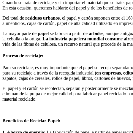
Cuando se trata de reciclaje y sin importar el material que se trate: pa
En esta ocasión, queremos hablarte del papel y de los beneficios de rec
Del total de
residuos urbanos
, el papel y cartón suponen entre el 16
alimenticios, cajas de cartón, papel de alta calidad utilizado en impr
La mayor parte de
papel
se fabrica a partir de
árboles
, aunque antigua
la cebolla o la ortiga.
La industria papelera mundial consume alred
vida de las fibras de celulosa, un recurso natural que procede de la ma
Proceso de reciclaje:
Para su reciclaje, es muy importante que el papel se recoja separadame
para su reciclaje a través de la recogida industrial
(en empresas, edito
zapatos, cajas de cereales, rollos de papel, libros, cartones de huevos, 
El papel y el cartón se recolectan, separan y posteriormente se mezcl
eliminan de la pulpa de mejor calidad para fabricar papel reciclado pa
material reciclado.
Beneficios de Reciclar Papel:
1. Ahorro de energía:
La fabricación de papel a partir de papel reci