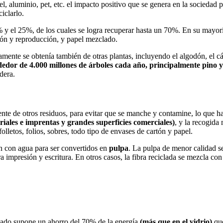
pel, aluminio, pet, etc. el impacto positivo que se genera en la sociedad
iclarlo.
% y el 25%, de los cuales se logra recuperar hasta un 70%. En su mayor
esión y reproducción, y papel mezclado.
mente se obtenía también de otras plantas, incluyendo el algodón, el cáñ
edor de 4.000 millones de árboles cada año, principalmente pino y
dera.
nte de otros residuos, para evitar que se manche y contamine, lo que ha
riales e imprentas y grandes superficies comerciales)
, y la recogida
folletos, folios, sobres, todo tipo de envases de cartón y papel.
an con agua para ser convertidos en
pulpa
. La pulpa de menor calidad se
ra impresión y escritura. En otros casos, la fibra reciclada se mezcla c
clado supone un ahorro del 70% de la energía
(más que en el vidrio)
que