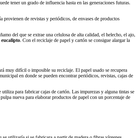
 puede tener un grado de influencia hasta en las generaciones futuras.
ía provienen de revistas y periódicos, de envases de productos
amo del que se extrae una celulosa de alta calidad, el helecho, el ajo,
 eucalipto
. Con el reciclaje de papel y cartón se consigue alargar la
rá muy difícil o imposible su reciclaje. El papel usado se recupera
 municipal en donde se pueden encontrar periódicos, revistas, cajas de
 utiliza para fabricar cajas de cartón. Las impurezas y alguna tintas se
on pulpa nueva para elaborar productos de papel con un porcentaje de
 se utilizaría si se fabricara a partir de madera o fibras vírgenes.