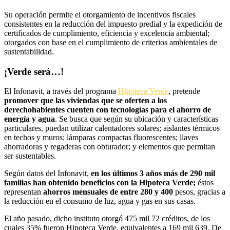
Su operación permite el otorgamiento de incentivos fiscales
consistentes en la reducción del impuesto predial y la expedición de
certificados de cumplimiento, eficiencia y excelencia ambiental;
otorgados con base en el cumplimiento de criterios ambientales de
sustentabilidad.
¡Verde será…!
El Infonavit, a través del programa
Hipoteca Verde
, pretende
promover que las viviendas que se oferten a los
derechohabientes cuenten con tecnologías para el ahorro de
energía y agua
. Se busca que según su ubicación y características
particulares, puedan utilizar calentadores solares; aislantes térmicos
en techos y muros; lámparas compactas fluorescentes; llaves
ahorradoras y regaderas con obturador; y elementos que permitan
ser sustentables.
Según datos del Infonavit,
en los últimos 3 años más de 290 mil
familias han obtenido beneficios con la Hipoteca Verde;
éstos
representan
ahorros mensuales de entre 280 y 400
pesos, gracias a
la reducción en el consumo de luz, agua y gas en sus casas.
El año pasado, dicho instituto otorgó 475 mil 72 créditos, de los
cuales 35% fueron Hipoteca Verde, equivalentes a 169 mil 639. De