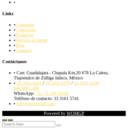
Links
Compañia
Conocenos
Productos
Servicio al cliente
Blog
Contacto
Contáctanos
Carr. Guadalajara - Chapala Km.20 #78 La Calera,
Tlajomulco de Zúñiga Jalisco, México
33 3161 6161
/
33 3161 6170
/
33 3161 6166
800 6961 496
WhatsApp:
+52 33 316 16161
Teléfono de contacto: 33 3161 5741
info@mexpogdl.com
Powered by
WOMGP