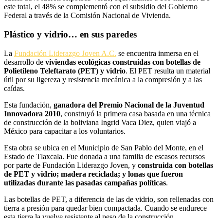
este total, el 48% se complementó con el subsidio del Gobierno
Federal a través de la Comisión Nacional de Vivienda.
Plástico y vidrio… en sus paredes
La
Fundación Liderazgo Joven A.C.
se encuentra inmersa en el
desarrollo de
viviendas ecológicas construidas con botellas de
Polietileno Teleftarato (PET) y vidrio
. El PET resulta un material
útil por su ligereza y resistencia mecánica a la compresión y a las
caídas.
Esta fundación,
ganadora del Premio Nacional de la Juventud
Innovadora 2010
, construyó la primera casa basada en una técnica
de construcción de la boliviana Ingrid Vaca Diez, quien viajó a
México para capacitar a los voluntarios.
Esta obra se ubica en el Municipio de San Pablo del Monte, en el
Estado de Tlaxcala. Fue donada a una familia de escasos recursos
por parte de Fundación Liderazgo Joven, y
construida con botellas
de PET y vidrio; madera reciclada; y lonas que fueron
utilizadas durante las pasadas campañas políticas
.
Las botellas de PET, a diferencia de las de vidrio, son rellenadas con
tierra a presión para quedar bien compactada. Cuando se endurece
esta tierra la vuelve resistente al peso de la construcción.