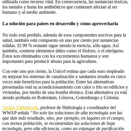
utilizada como recurso vital. En consecuencia, las sustancias tóxicas,
los metales y hasta los antibióticos que contienen afectan al ser
humano y al medio ambiente.
La solución para países en desarrollo y cómo aprovecharla
No todo está perdido, además de esos componentes nocivos para la
salud, también está compuesto en uno por ciento por sustancias
sólidas. El 99 % restante sigue siendo la esencia, sólo agua. Así
también, contiene elementos útiles como el fósforo, o el nitrógeno.
Éstos son eliminados con los excrementos humanos y son
importantes para producir abono para la agricultura.
Con este uno por ciento, la Unicef estima que cada euro empleado
en mejorar los sistemas de canalización y sanitarios resulta en cinco
veces más beneficios para la población. Entre las alternativas
presentadas está su acondicionamiento con calor o frío en edificios y
viviendas, por medio de una bomba térmica. Esta alternativa ya está
siendo probada en Rotterdam, Génova, Gotemburgo y Colonia.
S
tefan Uhlenbook
, profesor de Hidrología y coordinador del
WWAP señala
“No solo las soluciones de alta tecnología son las
que dan más resultado, sino, por ejemplo, en lugares en el campo,
con menos población, se recomiendan las soluciones de baja
tecnología, pero alta eficiencia, como un estanque de purificación